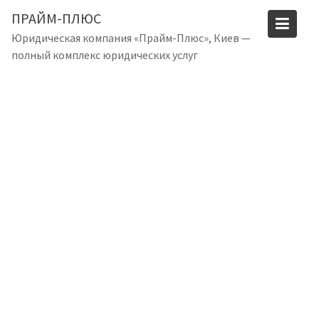
S
ПРАЙМ-ПЛЮС
k
Юридическая компания «Прайм-Плюс», Киев —
i
полный комплекс юридических услуг
p
t
o
c
o
n
t
e
n
t