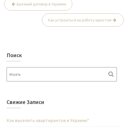
Брачный договор в Украине
Н
а
Как устроиться на работу юристом
в
и
г
а
Поиск
ц
и
я
п
о
з
Свежие Записи
а
п
Как выселить квартирантов в Украине?
и