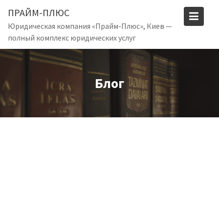
S
ПРАЙМ-ПЛЮС
k
Юридическая компания «Прайм-Плюс», Киев —
i
полный комплекс юридических услуг
p
t
o
c
Блог
o
n
t
e
n
t