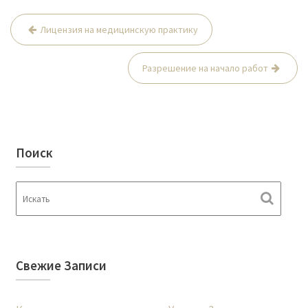
Лицензия на медицинскую практику
Н
а
Разрешение на начало работ
в
и
г
а
Поиск
ц
и
я
п
о
з
Свежие Записи
а
п