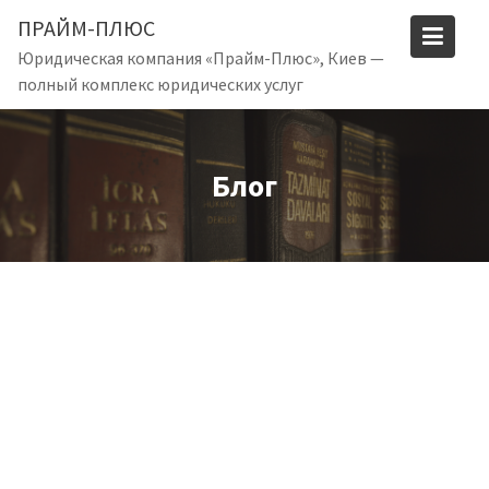
S
ПРАЙМ-ПЛЮС
k
Юридическая компания «Прайм-Плюс», Киев —
i
полный комплекс юридических услуг
p
t
o
c
Блог
o
n
t
e
n
t