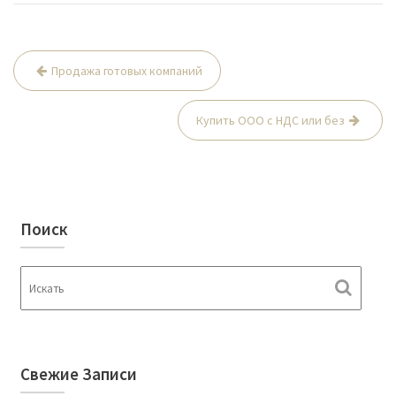
Продажа готовых компаний
Н
а
Купить ООО с НДС или без
в
и
г
а
Поиск
ц
и
я
п
о
з
Свежие Записи