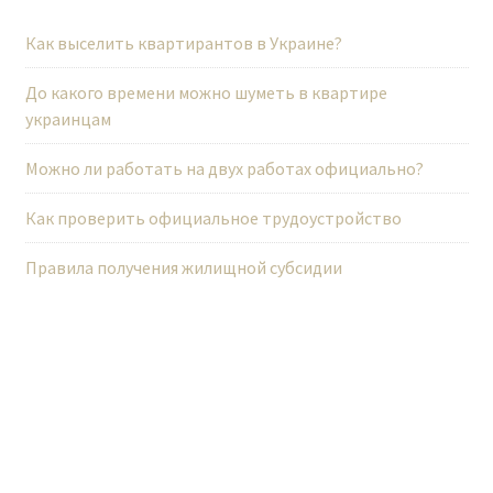
а
п
Как выселить квартирантов в Украине?
и
До какого времени можно шуметь в квартире
с
украинцам
я
м
Можно ли работать на двух работах официально?
Как проверить официальное трудоустройство
Правила получения жилищной субсидии