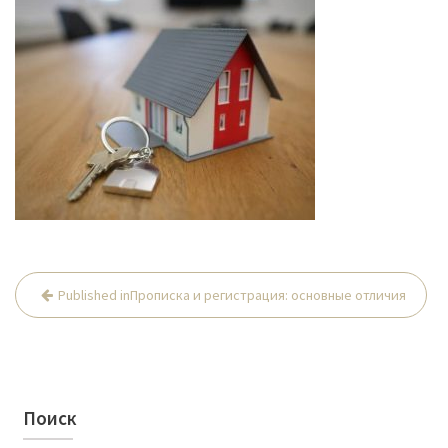
Published in
Прописка и регистрация: основные отличия
Н
а
в
и
Поиск
г