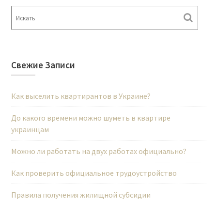
а
ц
и
я
п
Свежие Записи
о
з
Как выселить квартирантов в Украине?
а
п
До какого времени можно шуметь в квартире
украинцам
и
с
Можно ли работать на двух работах официально?
я
Как проверить официальное трудоустройство
м
Правила получения жилищной субсидии