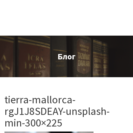
Блог
tierra-mallorca-
rgJ1J8SDEAY-unsplash-
min-300×225