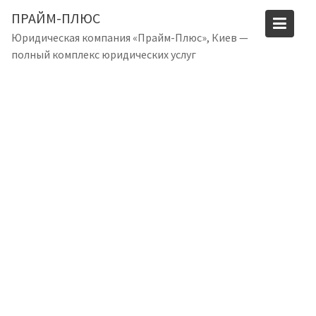
S
ПРАЙМ-ПЛЮС
k
Юридическая компания «Прайм-Плюс», Киев —
i
полный комплекс юридических услуг
p
t
o
c
o
n
t
e
n
t