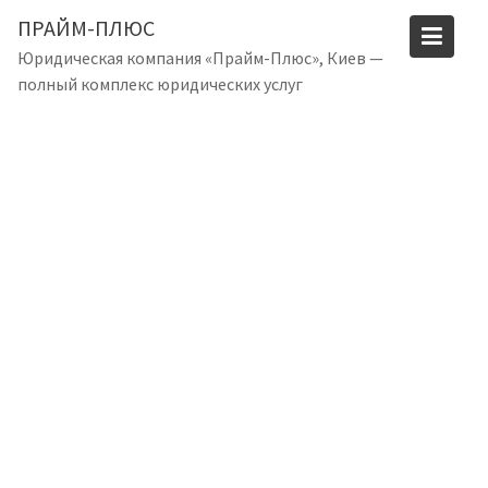
S
ПРАЙМ-ПЛЮС
k
Юридическая компания «Прайм-Плюс», Киев —
i
полный комплекс юридических услуг
p
t
o
c
o
n
t
e
n
t