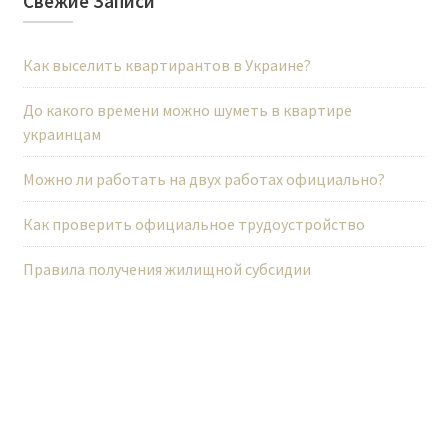
Свежие Записи
о
з
Как выселить квартирантов в Украине?
а
п
До какого времени можно шуметь в квартире
украинцам
и
с
Можно ли работать на двух работах официально?
я
Как проверить официальное трудоустройство
м
Правила получения жилищной субсидии