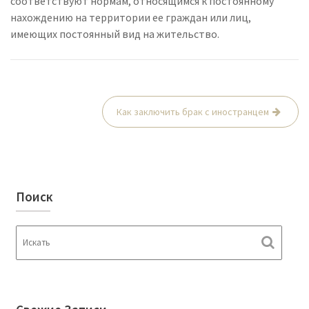
соответствуют нормам, относящимся к постоянному
нахождению на территории ее граждан или лиц,
имеющих постоянный вид на жительство.
Как заключить брак с иностранцем
Н
а
в
и
Поиск
г
а
ц
и
я
п