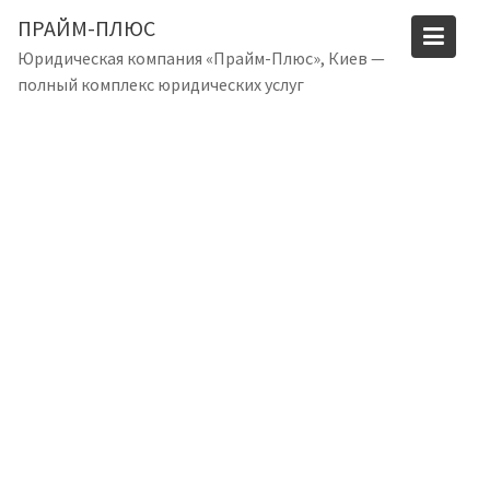
S
ПРАЙМ-ПЛЮС
k
Юридическая компания «Прайм-Плюс», Киев —
i
полный комплекс юридических услуг
p
t
o
c
o
n
t
e
n
t