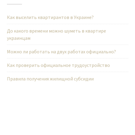
а
п
Как выселить квартирантов в Украине?
и
До какого времени можно шуметь в квартире
с
украинцам
я
м
Можно ли работать на двух работах официально?
Как проверить официальное трудоустройство
Правила получения жилищной субсидии