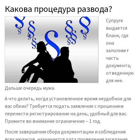
Какова процедура развода?
Супруге
выдается
бланк, где
она
заполняет
часть
документа,
отведенную
для нее.
Дальше очередь мужа.
А что делать, когда установленное время неудобное
для
вас обеих
? Требуется подать заявление с прошением
перенести регистрирование на день, удобный для вас.
Примите во внимание ограничение – 1 год.
После завершения сбора документации и соблюдения
всех нюансов, назначается дата проведения заседания