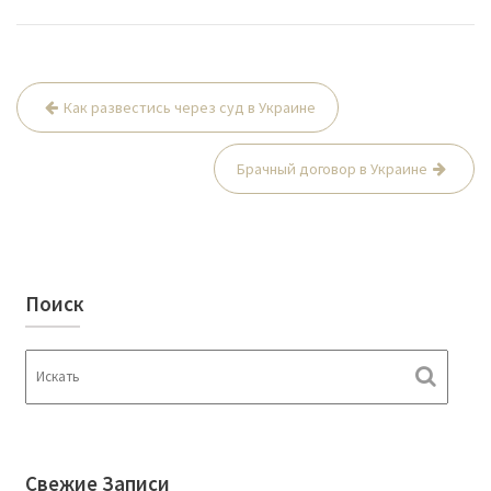
Как развестись через суд в Украине
Н
а
Брачный договор в Украине
в
и
г
а
Поиск
ц
и
я
п
о
з
Свежие Записи