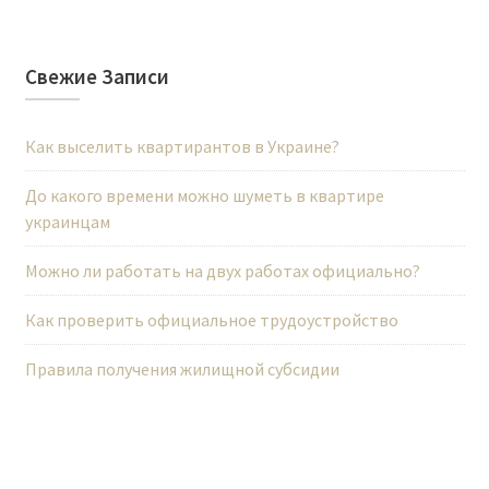
и
я
п
Свежие Записи
о
з
Как выселить квартирантов в Украине?
а
п
До какого времени можно шуметь в квартире
украинцам
и
с
Можно ли работать на двух работах официально?
я
Как проверить официальное трудоустройство
м
Правила получения жилищной субсидии