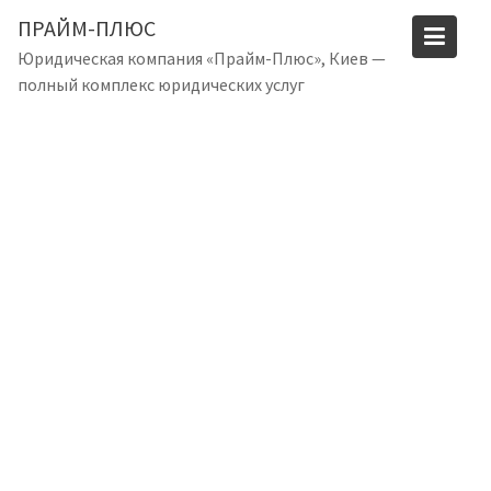
S
ПРАЙМ-ПЛЮС
k
Юридическая компания «Прайм-Плюс», Киев —
i
полный комплекс юридических услуг
p
t
o
c
o
n
t
e
n
t