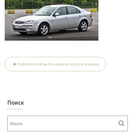
Published in
Как безопасно купить машину
Н
а
в
и
Поиск
г
а
ц
и