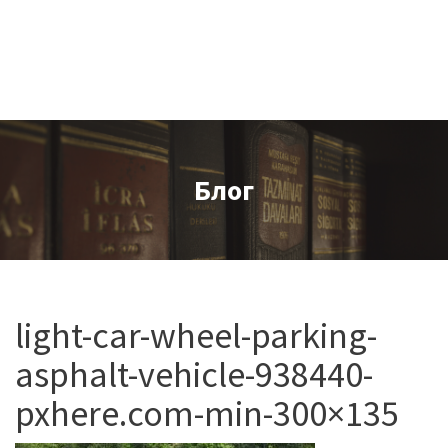
Блог
light-car-wheel-parking-
asphalt-vehicle-938440-
pxhere.com-min-300×135