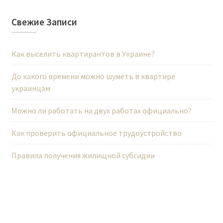
я
п
Свежие Записи
о
з
Как выселить квартирантов в Украине?
а
п
До какого времени можно шуметь в квартире
украинцам
и
с
Можно ли работать на двух работах официально?
я
Как проверить официальное трудоустройство
м
Правила получения жилищной субсидии