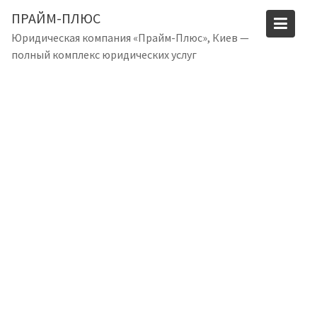
S
ПРАЙМ-ПЛЮС
k
Юридическая компания «Прайм-Плюс», Киев —
i
полный комплекс юридических услуг
p
t
o
c
o
n
t
e
n
t