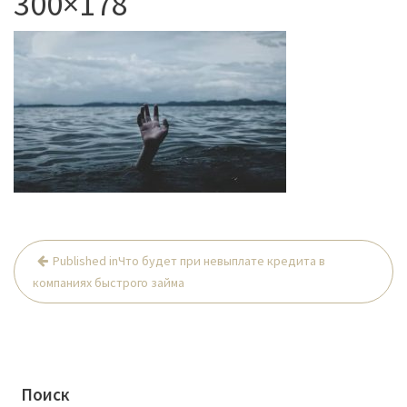
300×178
Published in
Что будет при невыплате кредита в
Н
компаниях быстрого займа
а
в
и
г
Поиск