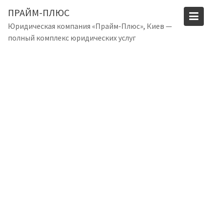
S
ПРАЙМ-ПЛЮС
k
Юридическая компания «Прайм-Плюс», Киев —
i
полный комплекс юридических услуг
p
t
o
c
o
n
t
e
n
t