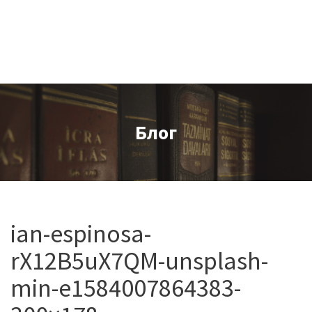
Блог
ian-espinosa-
rX12B5uX7QM-unsplash-
min-e1584007864383-