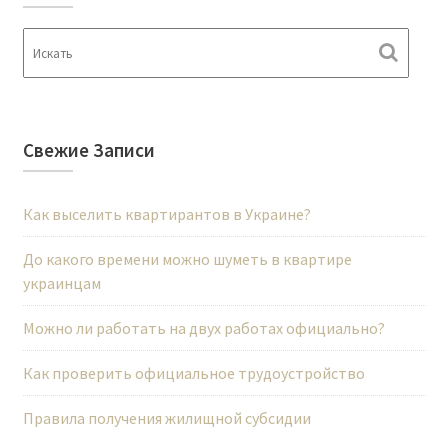
а
ц
и
я
п
о
Свежие Записи
з
а
Как выселить квартирантов в Украине?
п
До какого времени можно шуметь в квартире
и
украинцам
с
я
Можно ли работать на двух работах официально?
м
Как проверить официальное трудоустройство
Правила получения жилищной субсидии